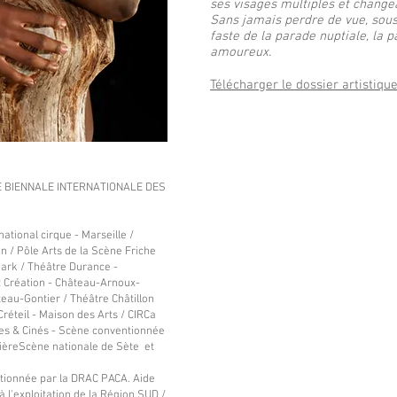
ses visages multiples et change
Sans jamais perdre de vue, sous
faste de la parade nuptiale, la p
amoureux.
Télécharger le dossier artistiqu
E BIENNALE INTERNATIONALE DES
ional cirque - Marseille /
 / Pôle Arts de la Scène Friche
mark / Théâtre Durance -
 Création - Château-Arnoux-
eau-Gontier / Théâtre Châtillon
réteil - Maison des Arts / CIRCa
nes & Cinés - Scène conventionnée
olièreScène nationale de Sète et
tionnée par la DRAC PACA. Aide
à l'exploitation de la Région SUD /