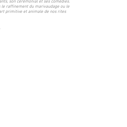
ants, son cérémonial et ses comédies.
 le raffinement du marivaudage ou le
art primitive et animale de nos rites
e