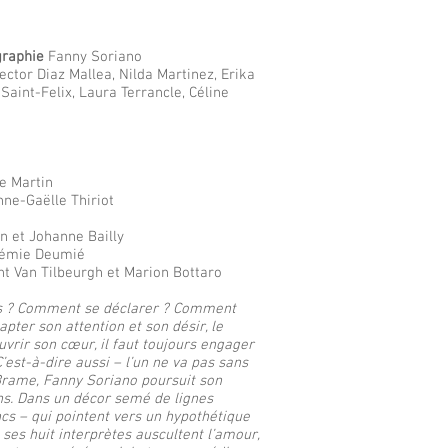
graphie
Fanny Soriano
ector Diaz Mallea, Nilda Martinez, Erika
Saint-Felix, Laura Terrancle, Céline
le Martin
ne-Gaëlle Thiriot
n et Johanne Bailly
émie Deumié
nt Van Tilbeurgh et Marion Bottaro
ès ? Comment se déclarer ? Comment
apter son attention et son désir, le
uvrir son cœur, il faut toujours engager
 C’est-à-dire aussi – l’un ne va pas sans
 Brame, Fanny Soriano poursuit son
ns. Dans un décor semé de lignes
ncs – qui pointent vers un hypothétique
 ses huit interprètes auscultent l’amour,