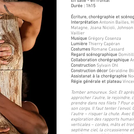
En salle - en frontal
Durée : 1h15
Écriture, chorégraphie et scéno
Interprétation
Antonin Bailles, H
Matagne, Joana Nicioli, Johnson 
Vaillier
Musique
Grégory Cosenza
Lumière
Thierry Capéran
Costumes
Romane Cassard
Regard scénographique
Domitil
Collaboration chorégraphique
An
Construction
Sylvain Ohl
Construction décor
Géraldine Bli
Assistanat à la chorégraphie
No
Régie générale et plateau
Vince
Tomber amoureux. Soit. Et apr
approcher l’autre, le rejoindre, c
prendre dans nos filets ? Pour o
son corps. Il faut tenter l’envol.
l’autre – risquer la chute. Avec
exploration des rapports humai
verticales – cordes, mâts et tro
septième ciel, la circassienne et