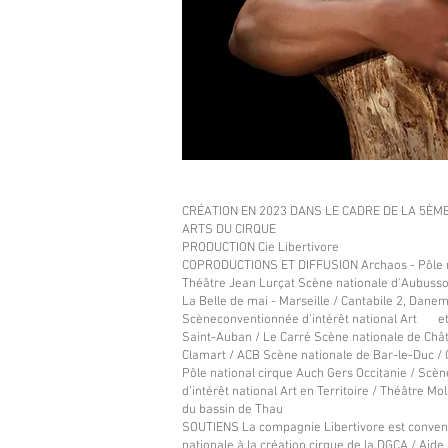
CRÉATION EN 2023 DANS LE CADRE DE LA 5ÈM
ARTS DU CIRQUE
PRODUCTION Cie Libertivore
COPRODUCTIONS ET DIFFUSION Archaos - Pôle nat
Théâtre Jean Lurçat Scène nationale d'Aubusson
La Belle de mai - Marseille / Cantabile 2, Dane
Scèneconventionnée d'intérêt national Art et
Saint-Auban / Le Carré Scène nationale de Chât
Clamart / ACB Scène nationale de Bar-le-Duc / C
Pôle national cirque Auch Gers Occitanie / Scè
d’intérêt national Art en Territoire / Théâtre M
du bassin de Thau
SOUTIENS La compagnie Libertivore est conven
nationale à la création cirque de la DGCA / Aide 